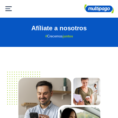
Afíliate a nosotros
#
Crecemos
juntos